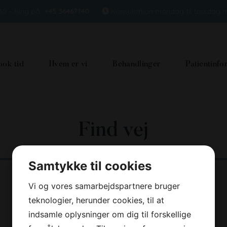
.30 – Ring på
+45 36467140
Konsultation mandag til torsdag m
ook tid
Hvem er vi
Behandlinger
Patientinfo
Find vej
Samtykke til cookies
Vi og vores samarbejdspartnere bruger
teknologier, herunder cookies, til at
indsamle oplysninger om dig til forskellige