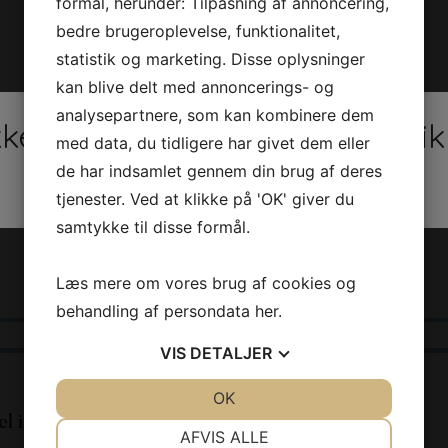
formål, herunder: Tilpasning af annoncering,
bedre brugeroplevelse, funktionalitet,
statistik og marketing. Disse oplysninger
kan blive delt med annoncerings- og
analysepartnere, som kan kombinere dem
ket uge 31 pga sygdom. Klini
med data, du tidligere har givet dem eller
de har indsamlet gennem din brug af deres
åbnes delvist igen i uge 32
tjenester. Ved at klikke på 'OK' giver du
samtykke til disse formål.
Læs mere om vores brug af cookies og
behandling af persondata
her
.
VIS
DETALJER
JA
NEJ
OK
JA
NEJ
l information
Ventetider
NØDVENDIGE
PRÆFERENCER
AFVIS ALLE