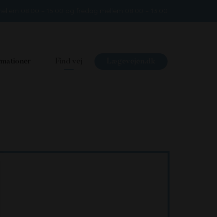
ellem 08.00 – 15.00 og fredag mellem 08.00 – 13.00
rmationer
Find vej
Lægevejen.dk