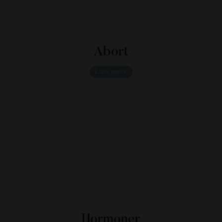
Abort
Læs mere
Hormoner