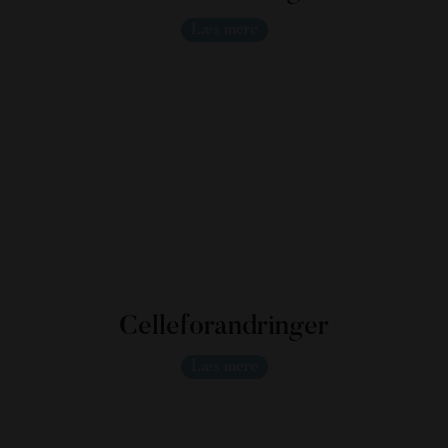
Læs mere
Celleforandringer
Læs mere