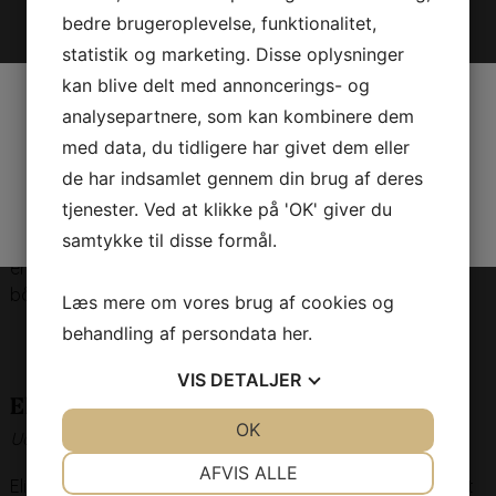
Hvem er vi?
bedre brugeroplevelse, funktionalitet,
statistik og marketing. Disse oplysninger
kan blive delt med annoncerings- og
Lukket uge 31 pga
Christian Rifbjerg
analysepartnere, som kan kombinere dem
Uddannet speciallæge
med data, du tidligere har givet dem eller
sygdom. Klinikken åbnes
de har indsamlet gennem din brug af deres
Christian er født i 1966 og læge fra Københavns Universitet
delvist igen i uge 32
tjenester. Ved at klikke på 'OK' giver du
i 1999, PhD i 2009 og speciallæge i Gynækologi og
samtykke til disse formål.
Obstetrik i 2012 fra Rigshospitalet. Christian har bred
erfaring med alle former for gynækologiske sygdomme
både de medicinske og kirurgiske tilstande.
Læs mere om vores brug af cookies og
behandling af persondata
her
.
VIS
DETALJER
Elise Hoffmann
JA
NEJ
OK
JA
NEJ
Uddannet speciallæge
NØDVENDIGE
PRÆFERENCER
AFVIS ALLE
Elise er født i 1978, uddannet læge fra Odense Universitet