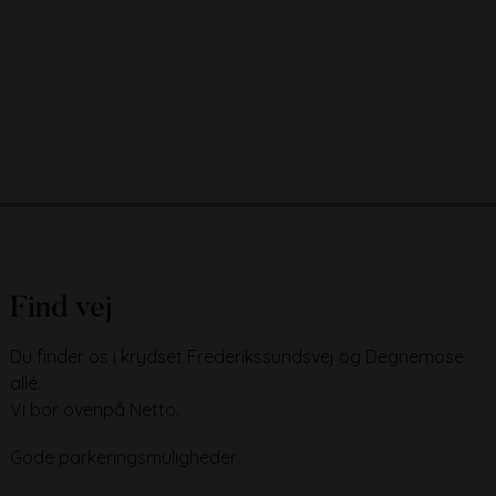
Find vej
Du finder os i krydset Frederikssundsvej og Degnemose
allé.
Vi bor ovenpå Netto.
Gode parkeringsmuligheder