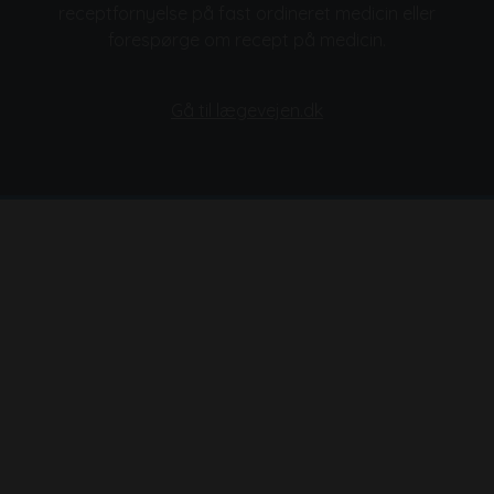
receptfornyelse på fast ordineret medicin eller
forespørge om recept på medicin.
Gå til lægevejen.dk