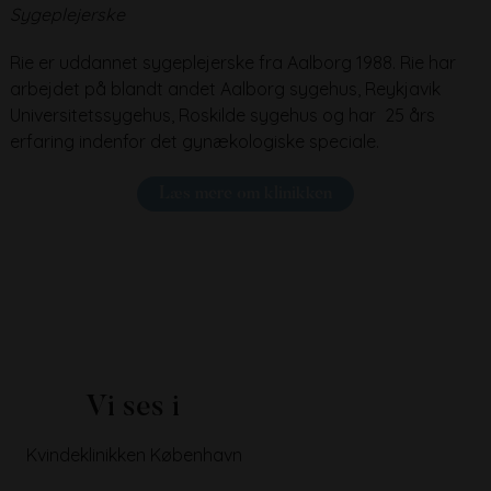
Sygeplejerske
Rie er uddannet sygeplejerske fra Aalborg 1988. Rie har
arbejdet på blandt andet Aalborg sygehus, Reykjavik
Universitetssygehus, Roskilde sygehus og har 25 års
erfaring indenfor det gynækologiske speciale.
Læs mere om klinikken
Vi ses i
Kvindeklinikken København