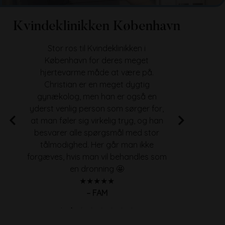
Kvindeklinikken København
Stor ros til Kvindeklinikken i
Jeg ha
København for deres meget
læge
hjertevarme måde at være på.
dygt
Christian er en meget dygtig
Klini
gynækolog, men han er også en
med 
yderst venlig person som sørger for,
det 
at man føler sig virkelig tryg, og han
besvarer alle spørgsmål med stor
tålmodighed. Her går man ikke
forgæves, hvis man vil behandles som
en dronning 🤩
★★★★★
– FAM